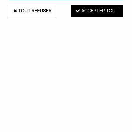
TOUT REFUSER
ACCEPTER TOUT
IDAHO
TAPIS BABEL 155 X 230 CM - VERT -
IDAHO
Soyez le premier à donner votre avis !