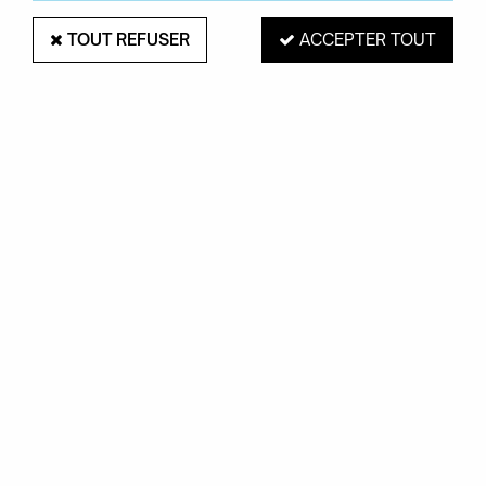
TOUT REFUSER
ACCEPTER TOUT
HUILE OCULO - ETHNICRAFT
Soyez le premier à donner votre avis !
69
,
00
€
Hors Eco-part
0,16 €
Eco-part
Réf. :
ETH10119911
Pour la collection Blackbird, le designer Alain van Havre
combine des éléments contrastés, en associant des pieds