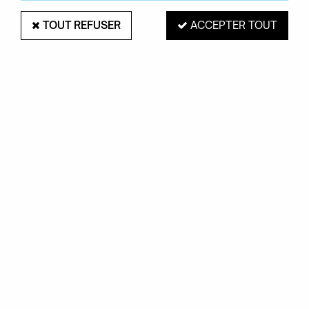
TOUT REFUSER
ACCEPTER TOUT
16 articles sur
16
QEEBOO
Fauteuil Outdoor Bacana - Qeeboo