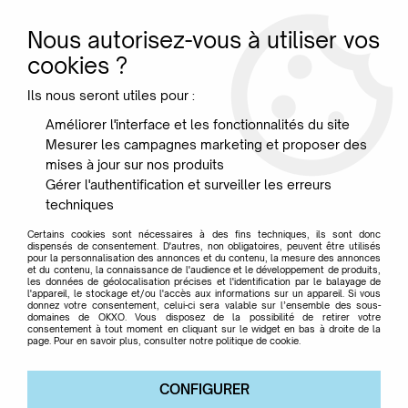
Nous autorisez-vous à utiliser vos
0
cookies ?
Ils nous seront utiles pour :
Accueil
>
Mobilier
>
Chaises & Fauteuils
Améliorer l'interface et les fonctionnalités du site
Mesurer les campagnes marketing et proposer des
Chaises et fauteuils
mises à jour sur nos produits
Gérer l'authentification et surveiller les erreurs
techniques
design
Certains cookies sont nécessaires à des fins techniques, ils sont donc
dispensés de consentement. D'autres, non obligatoires, peuvent être utilisés
pour la personnalisation des annonces et du contenu, la mesure des annonces
et du contenu, la connaissance de l'audience et le développement de produits,
PARTEZ À LA DÉCOUVERTE DE NOS
les données de géolocalisation précises et l'identification par le balayage de
l'appareil, le stockage et/ou l'accès aux informations sur un appareil. Si vous
CHAISES ET FAUTEUILS
donnez votre consentement, celui-ci sera valable sur l’ensemble des sous-
domaines de OKXO. Vous disposez de la possibilité de retirer votre
consentement à tout moment en cliquant sur le widget en bas à droite de la
page. Pour en savoir plus, consulter notre politique de cookie.
TRIER & FILTRER
CONFIGURER