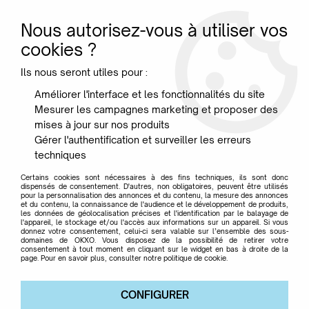
Nous autorisez-vous à utiliser vos
0
cookies ?
Ils nous seront utiles pour :
Accueil
>
Marque
>
PRESENT TIME
>
Vase Sparkle Cone - Présent
Améliorer l'interface et les fonctionnalités du site
time
Mesurer les campagnes marketing et proposer des
mises à jour sur nos produits
BLACK WEEKD END
-
40
%
Gérer l'authentification et surveiller les erreurs
techniques
Certains cookies sont nécessaires à des fins techniques, ils sont donc
dispensés de consentement. D'autres, non obligatoires, peuvent être utilisés
pour la personnalisation des annonces et du contenu, la mesure des annonces
et du contenu, la connaissance de l'audience et le développement de produits,
les données de géolocalisation précises et l'identification par le balayage de
l'appareil, le stockage et/ou l'accès aux informations sur un appareil. Si vous
donnez votre consentement, celui-ci sera valable sur l’ensemble des sous-
domaines de OKXO. Vous disposez de la possibilité de retirer votre
consentement à tout moment en cliquant sur le widget en bas à droite de la
page. Pour en savoir plus, consulter notre politique de cookie.
CONFIGURER