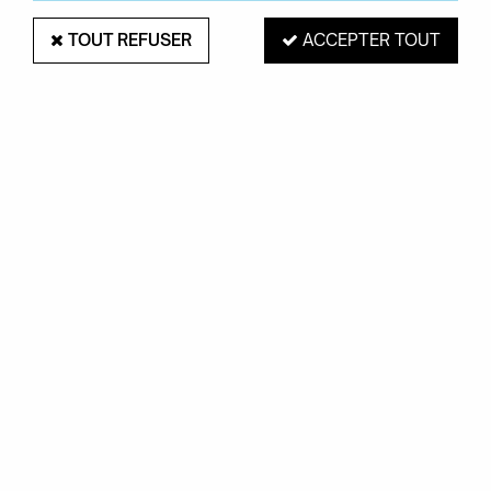
TOUT REFUSER
ACCEPTER TOUT
VASE SPARKLE CONE - PRÉSENT TIME
Soyez le premier à donner votre avis !