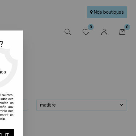
Nos boutiques
0
0
W
?
nos
D'autres,
esure des
onnées de
matière
accès aux
emble des
moment en
kie.
OUT