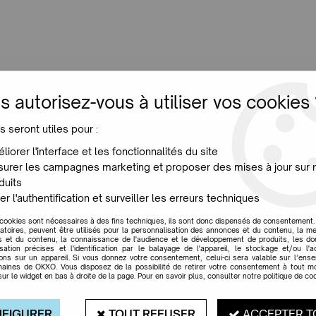
LUMINAIRES
JARDIN
MAISON
PROMO
NE
s autorisez-vous à utiliser vos cookies 
s seront utiles pour :
Altherr Molina Lievore
liorer l'interface et les fonctionnalités du site
urer les campagnes marketing et proposer des mises à jour sur 
duits
er l'authentification et surveiller les erreurs techniques
 cookies sont nécessaires à des fins techniques, ils sont donc dispensés de consentement. 
gatoires, peuvent être utilisés pour la personnalisation des annonces et du contenu, la m
 et du contenu, la connaissance de l'audience et le développement de produits, les d
Marques
isation précises et l'identification par le balayage de l'appareil, le stockage et/ou l'
ions sur un appareil. Si vous donnez votre consentement, celui-ci sera valable sur l’ens
aines de OKXO. Vous disposez de la possibilité de retirer votre consentement à tout 
sur le widget en bas à droite de la page. Pour en savoir plus, consulter notre politique de coo
FIGURER
TOUT REFUSER
ACCEPTER T