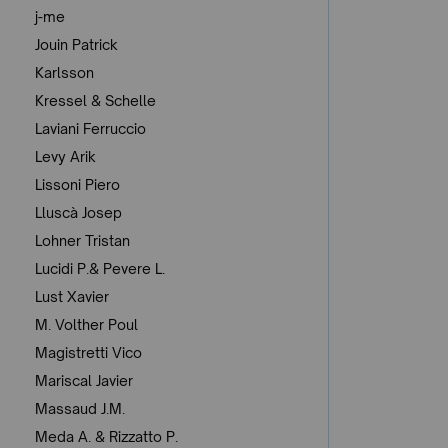
j-me
Jouin Patrick
Karlsson
Kressel & Schelle
Laviani Ferruccio
Levy Arik
Lissoni Piero
Lluscà Josep
Lohner Tristan
Lucidi P.& Pevere L.
Lust Xavier
M. Volther Poul
Magistretti Vico
Mariscal Javier
Massaud J.M.
Meda A. & Rizzatto P.