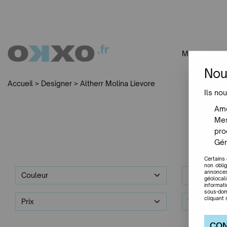
MOBILIER
Nou
Accueil
>
Designer
>
Altherr Molina Lievore
Ils nou
Amé
Mes
pro
Gér
Certains
non obli
annonces
Couleur
Designer
géolocal
informat
sous-dom
cliquant 
Prix
Trier par
CON