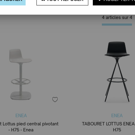
4 articles sur
4
ENEA
ENEA
 Lottus pied central pivotant
TABOURET LOTTUS ENEA 
- H75 - Enea
H75