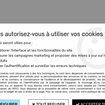
LUMINAIRES
JARDIN
MAISON
PROMO
NE
s autorisez-vous à utiliser vos cookies 
s seront utiles pour :
Avant-Première
liorer l'interface et les fonctionnalités du site
urer les campagnes marketing et proposer des mises à jour sur 
duits
er l'authentification et surveiller les erreurs techniques
 cookies sont nécessaires à des fins techniques, ils sont donc dispensés de consentement. 
gatoires, peuvent être utilisés pour la personnalisation des annonces et du contenu, la m
 et du contenu, la connaissance de l'audience et le développement de produits, les d
isation précises et l'identification par le balayage de l'appareil, le stockage et/ou l'
ions sur un appareil. Si vous donnez votre consentement, celui-ci sera valable sur l’ens
aines de OKXO. Vous disposez de la possibilité de retirer votre consentement à tout 
sur le widget en bas à droite de la page. Pour en savoir plus, consulter notre politique de coo
FIGURER
TOUT REFUSER
ACCEPTER T