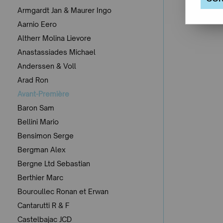
Armgardt Jan & Maurer Ingo
Aarnio Eero
Altherr Molina Lievore
Anastassiades Michael
Anderssen & Voll
Arad Ron
Avant-Première
Baron Sam
Bellini Mario
Bensimon Serge
Bergman Alex
Bergne Ltd Sebastian
Berthier Marc
Bouroullec Ronan et Erwan
Cantarutti R & F
Castelbajac JCD