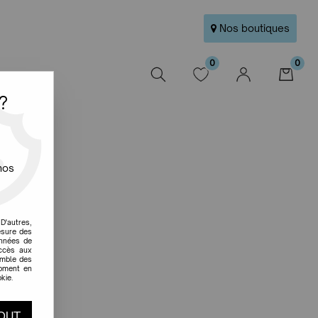
Nos boutiques
0
0
W
?
nos
D'autres,
esure des
onnées de
accès aux
emble des
moment en
kie.
OUT