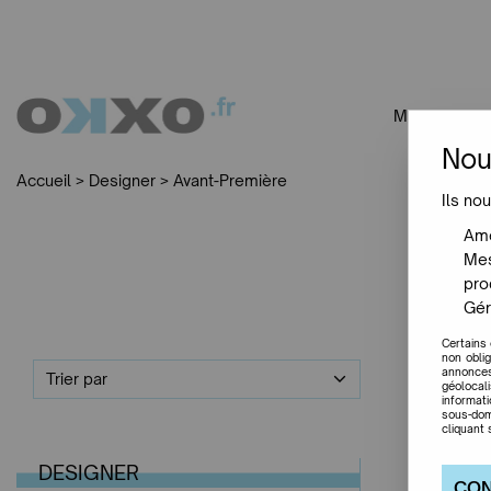
MOBILIER
Nou
Accueil
>
Designer
>
Avant-Première
Ils nou
Amé
Mes
pro
Gér
Certains
non obli
annonces
Trier par
géolocal
informat
sous-dom
cliquant 
DESIGNER
CON