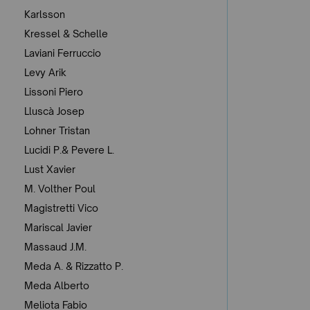
Karlsson
Kressel & Schelle
Laviani Ferruccio
Levy Arik
Lissoni Piero
Lluscà Josep
Lohner Tristan
Lucidi P.& Pevere L.
Lust Xavier
M. Volther Poul
Magistretti Vico
Mariscal Javier
Massaud J.M.
Meda A. & Rizzatto P.
Meda Alberto
Meliota Fabio