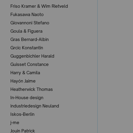
Friso Kramer & Wim Rietveld
Fukasawa Naoto
Giovannoni Stefano
Goula & Figuera
Gras Bernard-Albin
Grcic Konstantin
Guggenbichler Harald
Guisset Constance
Harry & Camila
Hayón Jaime
Heatherwick Thomas
In-House design
industriedesign Neuland
Iskos-Berlin
j-me
Jouin Patrick