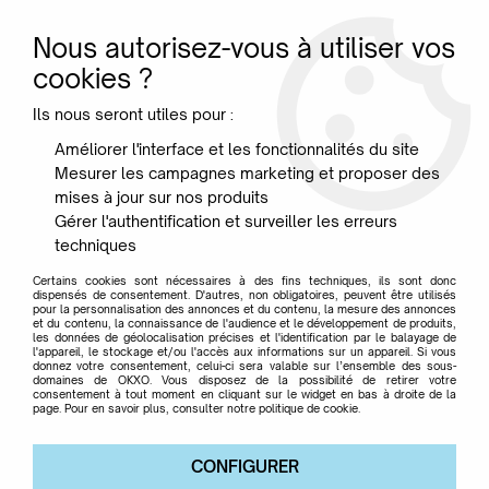
Nous autorisez-vous à utiliser vos
0
cookies ?
Ils nous seront utiles pour :
Accueil
>
Designer
>
Quitllet Eugeni
Améliorer l'interface et les fonctionnalités du site
Mesurer les campagnes marketing et proposer des
Quitllet Eugeni
mises à jour sur nos produits
Gérer l'authentification et surveiller les erreurs
techniques
Certains cookies sont nécessaires à des fins techniques, ils sont donc
dispensés de consentement. D'autres, non obligatoires, peuvent être utilisés
pour la personnalisation des annonces et du contenu, la mesure des annonces
TRIER & FILTRER
et du contenu, la connaissance de l'audience et le développement de produits,
les données de géolocalisation précises et l'identification par le balayage de
l'appareil, le stockage et/ou l'accès aux informations sur un appareil. Si vous
donnez votre consentement, celui-ci sera valable sur l’ensemble des sous-
domaines de OKXO. Vous disposez de la possibilité de retirer votre
7 articles sur
7
consentement à tout moment en cliquant sur le widget en bas à droite de la
page. Pour en savoir plus, consulter notre politique de cookie.
CONFIGURER