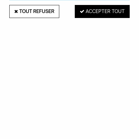
TOUT REFUSER
ACCEPTER TOUT
KARTELL
Applique Light Air - Kartell
236,00 €
ACHAT RAPIDE