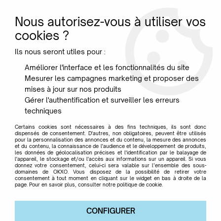
Nous autorisez-vous à utiliser vos
0
cookies ?
Ils nous seront utiles pour :
Accueil
>
Designer
>
Levy Arik
Améliorer l'interface et les fonctionnalités du site
Mesurer les campagnes marketing et proposer des
Levy Arik
mises à jour sur nos produits
Gérer l'authentification et surveiller les erreurs
techniques
Certains cookies sont nécessaires à des fins techniques, ils sont donc
dispensés de consentement. D'autres, non obligatoires, peuvent être utilisés
pour la personnalisation des annonces et du contenu, la mesure des annonces
TRIER & FILTRER
et du contenu, la connaissance de l'audience et le développement de produits,
les données de géolocalisation précises et l'identification par le balayage de
l'appareil, le stockage et/ou l'accès aux informations sur un appareil. Si vous
donnez votre consentement, celui-ci sera valable sur l’ensemble des sous-
domaines de OKXO. Vous disposez de la possibilité de retirer votre
Aucune correspondance trouvée
consentement à tout moment en cliquant sur le widget en bas à droite de la
page. Pour en savoir plus, consulter notre politique de cookie.
CONFIGURER