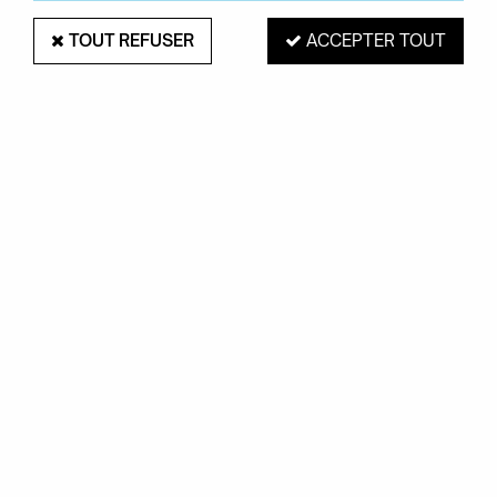
TOUT REFUSER
ACCEPTER TOUT
PAIEMENT SÉCURISÉ
EXPÉDITION 48H
Mastercard, Visa,
pour les produits
PayPal, Amex, Maetro
en stock
RETRAIT EN MAGASIN
Du mardi au samedi de 10H à 19H
ROUEN 76000
SERVICE CLIENTS
Contactez-nous au
02.35.71.73.02
OKXO
Notre société
Boutiques Okxo
Témoignages clients
FAQ