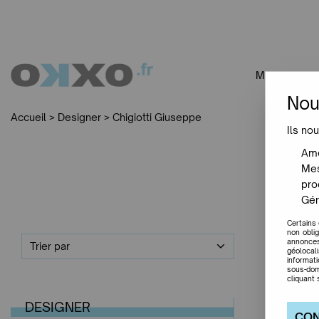
MOBILIER
Nou
Accueil
>
Designer
>
Chigiotti Giuseppe
Ils nou
Amé
Mes
pro
Gér
Certains
non obli
annonces
Trier par
géolocal
informat
sous-dom
cliquant 
DESIGNER
CON