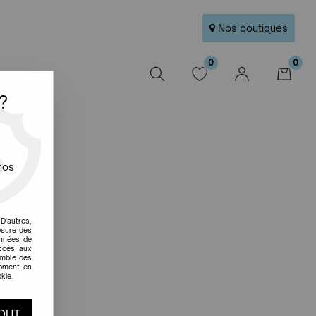
Nos boutiques
0
0
W
?
nos
D'autres,
esure des
onnées de
accès aux
emble des
moment en
kie.
OUT