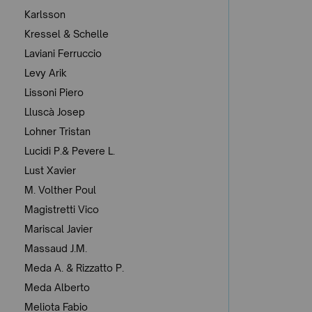
Karlsson
Kressel & Schelle
Laviani Ferruccio
Levy Arik
Lissoni Piero
Lluscà Josep
Lohner Tristan
Lucidi P.& Pevere L.
Lust Xavier
M. Volther Poul
Magistretti Vico
Mariscal Javier
Massaud J.M.
Meda A. & Rizzatto P.
Meda Alberto
Meliota Fabio