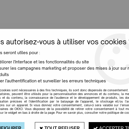
LUMINAIRES
JARDIN
MAISON
PROMO
NE
s autorisez-vous à utiliser vos cookies 
s seront utiles pour :
Chigiotti Giuseppe
liorer l'interface et les fonctionnalités du site
urer les campagnes marketing et proposer des mises à jour sur 
duits
er l'authentification et surveiller les erreurs techniques
 cookies sont nécessaires à des fins techniques, ils sont donc dispensés de consentement. 
gatoires, peuvent être utilisés pour la personnalisation des annonces et du contenu, la m
 et du contenu, la connaissance de l'audience et le développement de produits, les d
isation précises et l'identification par le balayage de l'appareil, le stockage et/ou l'
ions sur un appareil. Si vous donnez votre consentement, celui-ci sera valable sur l’ens
aines de OKXO. Vous disposez de la possibilité de retirer votre consentement à tout 
sur le widget en bas à droite de la page. Pour en savoir plus, consulter notre politique de coo
FIGURER
TOUT REFUSER
ACCEPTER T