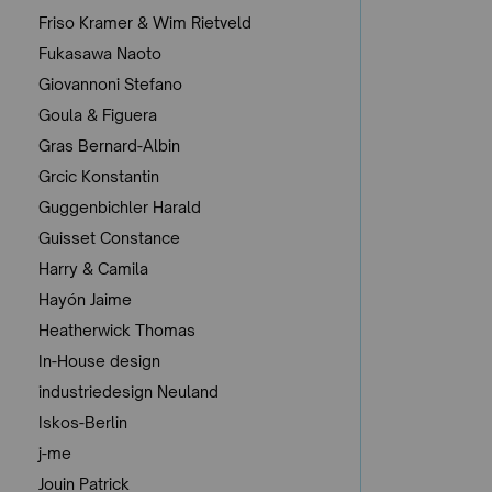
Friso Kramer & Wim Rietveld
Fukasawa Naoto
Giovannoni Stefano
Goula & Figuera
Gras Bernard-Albin
Grcic Konstantin
Guggenbichler Harald
Guisset Constance
Harry & Camila
Hayón Jaime
Heatherwick Thomas
In-House design
industriedesign Neuland
Iskos-Berlin
j-me
Jouin Patrick