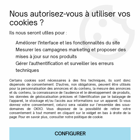
Nous autorisez-vous à utiliser vos
0
cookies ?
Ils nous seront utiles pour :
Accueil
>
Designer
>
Di Meo Philippe
Améliorer l'interface et les fonctionnalités du site
Mesurer les campagnes marketing et proposer des
Di Meo Philippe
mises à jour sur nos produits
Gérer l'authentification et surveiller les erreurs
techniques
Certains cookies sont nécessaires à des fins techniques, ils sont donc
dispensés de consentement. D'autres, non obligatoires, peuvent être utilisés
pour la personnalisation des annonces et du contenu, la mesure des annonces
TRIER & FILTRER
et du contenu, la connaissance de l'audience et le développement de produits,
les données de géolocalisation précises et l'identification par le balayage de
l'appareil, le stockage et/ou l'accès aux informations sur un appareil. Si vous
donnez votre consentement, celui-ci sera valable sur l’ensemble des sous-
domaines de OKXO. Vous disposez de la possibilité de retirer votre
Aucune correspondance trouvée
consentement à tout moment en cliquant sur le widget en bas à droite de la
page. Pour en savoir plus, consulter notre politique de cookie.
CONFIGURER