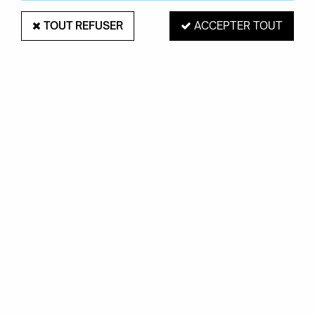
TOUT REFUSER
ACCEPTER TOUT
PAIEMENT SÉCURISÉ
EXPÉDITION 48H
Mastercard, Visa,
pour les produits
PayPal, Amex, Maetro
en stock
RETRAIT EN MAGASIN
Du mardi au samedi de 10H à 19H
ROUEN 76000
SERVICE CLIENTS
Contactez-nous au
02.35.71.73.02
OKXO
Notre société
Boutiques Okxo
Témoignages clients
FAQ