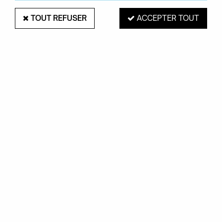
TOUT REFUSER
ACCEPTER TOUT
PAIEMENT SÉCURISÉ
EXPÉDITION 48H
Mastercard, Visa,
pour les produits
PayPal, Amex, Maetro
en stock
RETRAIT EN MAGASIN
Du mardi au samedi de 10H à 19H
ROUEN 76000
SERVICE CLIENTS
Contactez-nous au
02.35.71.73.02
OKXO
Notre société
Boutiques Okxo
Témoignages clients
FAQ