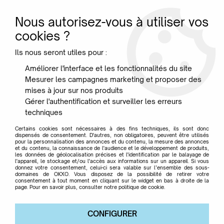
Nous autorisez-vous à utiliser vos
0
cookies ?
Ils nous seront utiles pour :
Accueil
>
Designer
>
Malka Yves
Améliorer l'interface et les fonctionnalités du site
Mesurer les campagnes marketing et proposer des
Malka Yves
mises à jour sur nos produits
Gérer l'authentification et surveiller les erreurs
techniques
Certains cookies sont nécessaires à des fins techniques, ils sont donc
dispensés de consentement. D'autres, non obligatoires, peuvent être utilisés
pour la personnalisation des annonces et du contenu, la mesure des annonces
TRIER & FILTRER
et du contenu, la connaissance de l'audience et le développement de produits,
les données de géolocalisation précises et l'identification par le balayage de
l'appareil, le stockage et/ou l'accès aux informations sur un appareil. Si vous
donnez votre consentement, celui-ci sera valable sur l’ensemble des sous-
domaines de OKXO. Vous disposez de la possibilité de retirer votre
Aucune correspondance trouvée
consentement à tout moment en cliquant sur le widget en bas à droite de la
page. Pour en savoir plus, consulter notre politique de cookie.
CONFIGURER