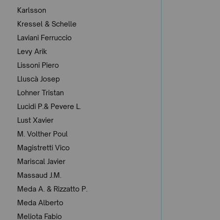
Karlsson
Kressel & Schelle
Laviani Ferruccio
Levy Arik
Lissoni Piero
Lluscà Josep
Lohner Tristan
Lucidi P.& Pevere L.
Lust Xavier
M. Volther Poul
Magistretti Vico
Mariscal Javier
Massaud J.M.
Meda A. & Rizzatto P.
Meda Alberto
Meliota Fabio