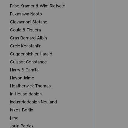
Friso Kramer & Wim Rietveld
Fukasawa Naoto
Giovannoni Stefano
Goula & Figuera
Gras Bernard-Albin
Grcic Konstantin
Guggenbichler Harald
Guisset Constance
Harry & Camila
Hayón Jaime
Heatherwick Thomas
In-House design
industriedesign Neuland
Iskos-Berlin
j-me
Jouin Patrick