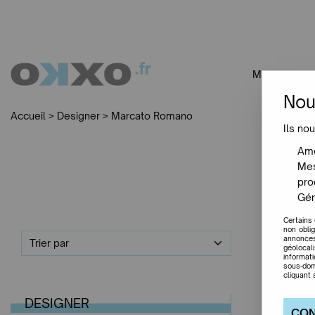
MOBILIER
Nou
Accueil
>
Designer
>
Marcato Romano
Ils nou
Amé
Mes
pro
Gér
Certains
non obli
annonces
Trier par
géolocal
informat
sous-dom
cliquant 
DESIGNER
CON