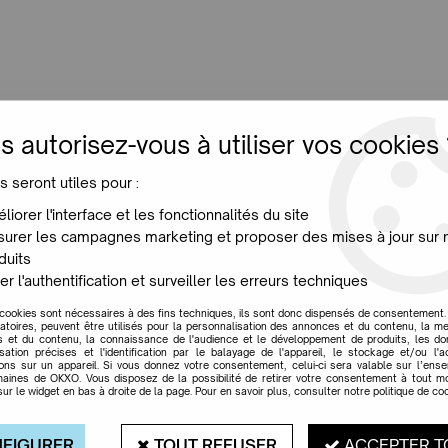
LUMINAIRES
JARDIN
MAISON
PROMO
NE
s autorisez-vous à utiliser vos cookies 
s seront utiles pour :
Marcato Romano
liorer l'interface et les fonctionnalités du site
urer les campagnes marketing et proposer des mises à jour sur 
duits
er l'authentification et surveiller les erreurs techniques
 cookies sont nécessaires à des fins techniques, ils sont donc dispensés de consentement. 
gatoires, peuvent être utilisés pour la personnalisation des annonces et du contenu, la m
 et du contenu, la connaissance de l'audience et le développement de produits, les d
isation précises et l'identification par le balayage de l'appareil, le stockage et/ou l'
ions sur un appareil. Si vous donnez votre consentement, celui-ci sera valable sur l’ens
aines de OKXO. Vous disposez de la possibilité de retirer votre consentement à tout 
sur le widget en bas à droite de la page. Pour en savoir plus, consulter notre politique de coo
FIGURER
TOUT REFUSER
ACCEPTER T