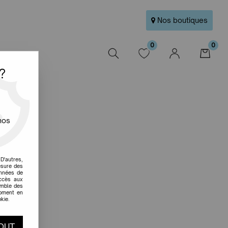
Nos boutiques
0
0
W
?
nos
D'autres,
esure des
onnées de
accès aux
emble des
moment en
kie.
OUT