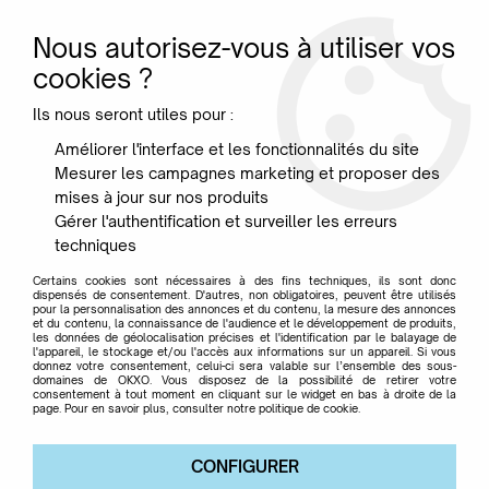
Nous autorisez-vous à utiliser vos
0
cookies ?
Ils nous seront utiles pour :
Accueil
>
Designer
>
Navone Paola
Améliorer l'interface et les fonctionnalités du site
Mesurer les campagnes marketing et proposer des
Navone Paola
mises à jour sur nos produits
Gérer l'authentification et surveiller les erreurs
techniques
Certains cookies sont nécessaires à des fins techniques, ils sont donc
dispensés de consentement. D'autres, non obligatoires, peuvent être utilisés
pour la personnalisation des annonces et du contenu, la mesure des annonces
TRIER & FILTRER
et du contenu, la connaissance de l'audience et le développement de produits,
les données de géolocalisation précises et l'identification par le balayage de
l'appareil, le stockage et/ou l'accès aux informations sur un appareil. Si vous
donnez votre consentement, celui-ci sera valable sur l’ensemble des sous-
domaines de OKXO. Vous disposez de la possibilité de retirer votre
Aucune correspondance trouvée
consentement à tout moment en cliquant sur le widget en bas à droite de la
page. Pour en savoir plus, consulter notre politique de cookie.
CONFIGURER