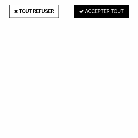
TOUT REFUSER
ACCEPTER TOUT
PAIEMENT SÉCURISÉ
EXPÉDITION 48H
Mastercard, Visa,
pour les produits
PayPal, Amex, Maetro
en stock
RETRAIT EN MAGASIN
Du mardi au samedi de 10H à 19H
ROUEN 76000
SERVICE CLIENTS
Contactez-nous au
02.35.71.73.02
OKXO
Notre société
Boutiques Okxo
Témoignages clients
FAQ