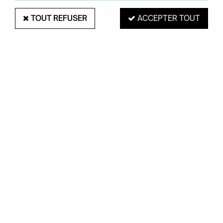
TOUT REFUSER
ACCEPTER TOUT
PAIEMENT SÉCURISÉ
EXPÉDITION 48H
Mastercard, Visa,
pour les produits
PayPal, Amex, Maetro
en stock
RETRAIT EN MAGASIN
Du mardi au samedi de 10H à 19H
ROUEN 76000
SERVICE CLIENTS
Contactez-nous au
02.35.71.73.02
OKXO
Notre société
Boutiques Okxo
Témoignages clients
FAQ