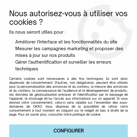
Nous autorisez-vous à utiliser vos
0
cookies ?
Ils nous seront utiles pour :
Accueil
>
Designer
>
Puts Raymond
Améliorer l'interface et les fonctionnalités du site
Mesurer les campagnes marketing et proposer des
Puts Raymond
mises à jour sur nos produits
Gérer l'authentification et surveiller les erreurs
techniques
Certains cookies sont nécessaires à des fins techniques, ils sont donc
dispensés de consentement. D'autres, non obligatoires, peuvent être utilisés
pour la personnalisation des annonces et du contenu, la mesure des annonces
TRIER & FILTRER
et du contenu, la connaissance de l'audience et le développement de produits,
les données de géolocalisation précises et l'identification par le balayage de
l'appareil, le stockage et/ou l'accès aux informations sur un appareil. Si vous
donnez votre consentement, celui-ci sera valable sur l’ensemble des sous-
domaines de OKXO. Vous disposez de la possibilité de retirer votre
Aucune correspondance trouvée
consentement à tout moment en cliquant sur le widget en bas à droite de la
page. Pour en savoir plus, consulter notre politique de cookie.
CONFIGURER