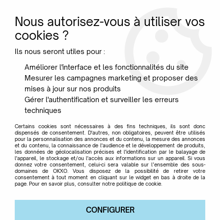
Nous autorisez-vous à utiliser vos
0
cookies ?
Ils nous seront utiles pour :
Accueil
>
Designer
>
Rossi Aldo
Améliorer l'interface et les fonctionnalités du site
Mesurer les campagnes marketing et proposer des
Rossi Aldo
mises à jour sur nos produits
Gérer l'authentification et surveiller les erreurs
techniques
Certains cookies sont nécessaires à des fins techniques, ils sont donc
dispensés de consentement. D'autres, non obligatoires, peuvent être utilisés
pour la personnalisation des annonces et du contenu, la mesure des annonces
TRIER & FILTRER
et du contenu, la connaissance de l'audience et le développement de produits,
les données de géolocalisation précises et l'identification par le balayage de
l'appareil, le stockage et/ou l'accès aux informations sur un appareil. Si vous
donnez votre consentement, celui-ci sera valable sur l’ensemble des sous-
domaines de OKXO. Vous disposez de la possibilité de retirer votre
Aucune correspondance trouvée
consentement à tout moment en cliquant sur le widget en bas à droite de la
page. Pour en savoir plus, consulter notre politique de cookie.
CONFIGURER