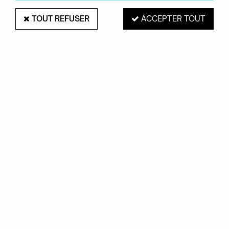
TOUT REFUSER
ACCEPTER TOUT
PAIEMENT SÉCURISÉ
EXPÉDITION 48H
Mastercard, Visa,
pour les produits
PayPal, Amex, Maetro
en stock
RETRAIT EN MAGASIN
Du mardi au samedi de 10H à 19H
ROUEN 76000
SERVICE CLIENTS
Contactez-nous au
02.35.71.73.02
OKXO
Notre société
Boutiques Okxo
Témoignages clients
FAQ