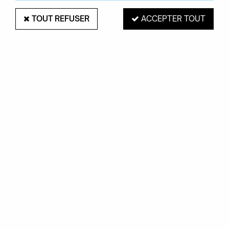
TOUT REFUSER
ACCEPTER TOUT
PAIEMENT SÉCURISÉ
EXPÉDITION 48H
Mastercard, Visa,
pour les produits
PayPal, Amex, Maetro
en stock
RETRAIT EN MAGASIN
Du mardi au samedi de 10H à 19H
ROUEN 76000
SERVICE CLIENTS
Contactez-nous au
02.35.71.73.02
OKXO
Notre société
Boutiques Okxo
Témoignages clients
FAQ