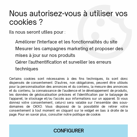
Nous autorisez-vous à utiliser vos
0
cookies ?
Ils nous seront utiles pour :
Accueil
>
Designer
>
Tusquets Oscar
Améliorer l'interface et les fonctionnalités du site
Mesurer les campagnes marketing et proposer des
Tusquets Oscar
mises à jour sur nos produits
Gérer l'authentification et surveiller les erreurs
techniques
Certains cookies sont nécessaires à des fins techniques, ils sont donc
dispensés de consentement. D'autres, non obligatoires, peuvent être utilisés
pour la personnalisation des annonces et du contenu, la mesure des annonces
TRIER & FILTRER
et du contenu, la connaissance de l'audience et le développement de produits,
les données de géolocalisation précises et l'identification par le balayage de
l'appareil, le stockage et/ou l'accès aux informations sur un appareil. Si vous
donnez votre consentement, celui-ci sera valable sur l’ensemble des sous-
domaines de OKXO. Vous disposez de la possibilité de retirer votre
Aucune correspondance trouvée
consentement à tout moment en cliquant sur le widget en bas à droite de la
page. Pour en savoir plus, consulter notre politique de cookie.
CONFIGURER