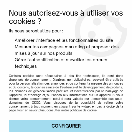
Nous autorisez-vous à utiliser vos
0
cookies ?
Ils nous seront utiles pour :
Accueil
>
Marque
>
CERERIA INTRONA
Améliorer l'interface et les fonctionnalités du site
Mesurer les campagnes marketing et proposer des
CERERIA INTRONA
mises à jour sur nos produits
Gérer l'authentification et surveiller les erreurs
techniques
Certains cookies sont nécessaires à des fins techniques, ils sont donc
dispensés de consentement. D'autres, non obligatoires, peuvent être utilisés
pour la personnalisation des annonces et du contenu, la mesure des annonces
TRIER & FILTRER
et du contenu, la connaissance de l'audience et le développement de produits,
les données de géolocalisation précises et l'identification par le balayage de
l'appareil, le stockage et/ou l'accès aux informations sur un appareil. Si vous
donnez votre consentement, celui-ci sera valable sur l’ensemble des sous-
domaines de OKXO. Vous disposez de la possibilité de retirer votre
Aucune correspondance trouvée
consentement à tout moment en cliquant sur le widget en bas à droite de la
page. Pour en savoir plus, consulter notre politique de cookie.
CONFIGURER