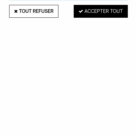
TOUT REFUSER
ACCEPTER TOUT
PAIEMENT SÉCURISÉ
EXPÉDITION 48H
Mastercard, Visa,
pour les produits
PayPal, Amex, Maetro
en stock
RETRAIT EN MAGASIN
Du mardi au samedi de 10H à 19H
ROUEN 76000
SERVICE CLIENTS
Contactez-nous au
02.35.71.73.02
OKXO
Notre société
Boutiques Okxo
Témoignages clients
FAQ