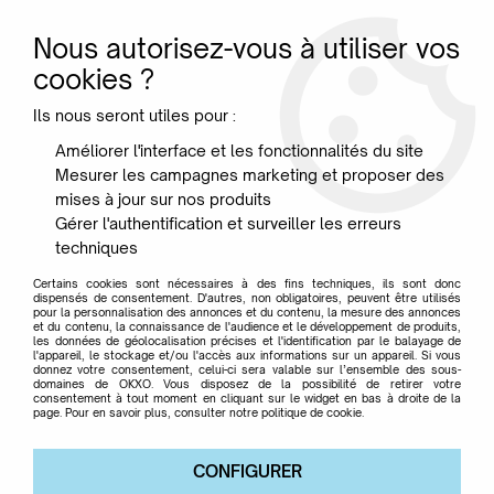
Nous autorisez-vous à utiliser vos
0
cookies ?
Ils nous seront utiles pour :
Accueil
>
Marque
>
GROOVY MAGNETS
Améliorer l'interface et les fonctionnalités du site
Mesurer les campagnes marketing et proposer des
GROOVY MAGNETS
mises à jour sur nos produits
Gérer l'authentification et surveiller les erreurs
techniques
Certains cookies sont nécessaires à des fins techniques, ils sont donc
dispensés de consentement. D'autres, non obligatoires, peuvent être utilisés
pour la personnalisation des annonces et du contenu, la mesure des annonces
TRIER & FILTRER
et du contenu, la connaissance de l'audience et le développement de produits,
les données de géolocalisation précises et l'identification par le balayage de
l'appareil, le stockage et/ou l'accès aux informations sur un appareil. Si vous
donnez votre consentement, celui-ci sera valable sur l’ensemble des sous-
domaines de OKXO. Vous disposez de la possibilité de retirer votre
Aucune correspondance trouvée
consentement à tout moment en cliquant sur le widget en bas à droite de la
page. Pour en savoir plus, consulter notre politique de cookie.
CONFIGURER