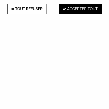
TOUT REFUSER
ACCEPTER TOUT
PAIEMENT SÉCURISÉ
EXPÉDITION 48H
Mastercard, Visa,
pour les produits
PayPal, Amex, Maetro
en stock
RETRAIT EN MAGASIN
Du mardi au samedi de 10H à 19H
ROUEN 76000
SERVICE CLIENTS
Contactez-nous au
02.35.71.73.02
OKXO
Notre société
Boutiques Okxo
Témoignages clients
FAQ