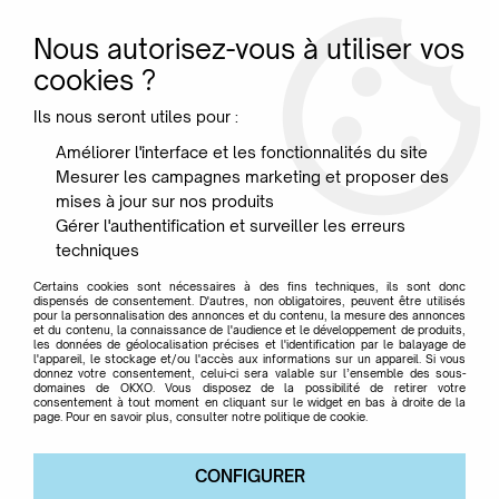
Nous autorisez-vous à utiliser vos
0
cookies ?
Ils nous seront utiles pour :
Accueil
>
Marque
>
IBRIDE
Améliorer l'interface et les fonctionnalités du site
Mesurer les campagnes marketing et proposer des
IBRIDE
mises à jour sur nos produits
Gérer l'authentification et surveiller les erreurs
techniques
Certains cookies sont nécessaires à des fins techniques, ils sont donc
dispensés de consentement. D'autres, non obligatoires, peuvent être utilisés
pour la personnalisation des annonces et du contenu, la mesure des annonces
TRIER & FILTRER
et du contenu, la connaissance de l'audience et le développement de produits,
les données de géolocalisation précises et l'identification par le balayage de
l'appareil, le stockage et/ou l'accès aux informations sur un appareil. Si vous
donnez votre consentement, celui-ci sera valable sur l’ensemble des sous-
domaines de OKXO. Vous disposez de la possibilité de retirer votre
Aucune correspondance trouvée
consentement à tout moment en cliquant sur le widget en bas à droite de la
page. Pour en savoir plus, consulter notre politique de cookie.
CONFIGURER