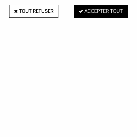
TOUT REFUSER
ACCEPTER TOUT
PAIEMENT SÉCURISÉ
EXPÉDITION 48H
Mastercard, Visa,
pour les produits
PayPal, Amex, Maetro
en stock
RETRAIT EN MAGASIN
Du mardi au samedi de 10H à 19H
ROUEN 76000
SERVICE CLIENTS
Contactez-nous au
02.35.71.73.02
OKXO
Notre société
Boutiques Okxo
Témoignages clients
FAQ