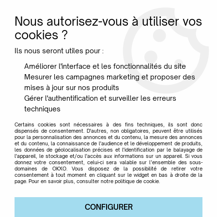
Nous autorisez-vous à utiliser vos
0
cookies ?
Ils nous seront utiles pour :
Accueil
>
Marque
>
KONTIKI
Améliorer l'interface et les fonctionnalités du site
Mesurer les campagnes marketing et proposer des
KONTIKI
mises à jour sur nos produits
Gérer l'authentification et surveiller les erreurs
techniques
Certains cookies sont nécessaires à des fins techniques, ils sont donc
dispensés de consentement. D'autres, non obligatoires, peuvent être utilisés
pour la personnalisation des annonces et du contenu, la mesure des annonces
TRIER & FILTRER
et du contenu, la connaissance de l'audience et le développement de produits,
les données de géolocalisation précises et l'identification par le balayage de
l'appareil, le stockage et/ou l'accès aux informations sur un appareil. Si vous
donnez votre consentement, celui-ci sera valable sur l’ensemble des sous-
domaines de OKXO. Vous disposez de la possibilité de retirer votre
Aucune correspondance trouvée
consentement à tout moment en cliquant sur le widget en bas à droite de la
page. Pour en savoir plus, consulter notre politique de cookie.
CONFIGURER