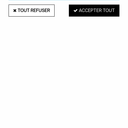
TOUT REFUSER
ACCEPTER TOUT
PAIEMENT SÉCURISÉ
EXPÉDITION 48H
Mastercard, Visa,
pour les produits
PayPal, Amex, Maetro
en stock
RETRAIT EN MAGASIN
Du mardi au samedi de 10H à 19H
ROUEN 76000
SERVICE CLIENTS
Contactez-nous au
02.35.71.73.02
OKXO
Notre société
Boutiques Okxo
Témoignages clients
FAQ