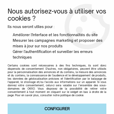
Nous autorisez-vous à utiliser vos
0
cookies ?
Ils nous seront utiles pour :
Accueil
>
Marque
>
LEMA
Améliorer l'interface et les fonctionnalités du site
Mesurer les campagnes marketing et proposer des
LEMA
mises à jour sur nos produits
Gérer l'authentification et surveiller les erreurs
techniques
Certains cookies sont nécessaires à des fins techniques, ils sont donc
dispensés de consentement. D'autres, non obligatoires, peuvent être utilisés
pour la personnalisation des annonces et du contenu, la mesure des annonces
TRIER & FILTRER
et du contenu, la connaissance de l'audience et le développement de produits,
les données de géolocalisation précises et l'identification par le balayage de
l'appareil, le stockage et/ou l'accès aux informations sur un appareil. Si vous
donnez votre consentement, celui-ci sera valable sur l’ensemble des sous-
domaines de OKXO. Vous disposez de la possibilité de retirer votre
Aucune correspondance trouvée
consentement à tout moment en cliquant sur le widget en bas à droite de la
page. Pour en savoir plus, consulter notre politique de cookie.
CONFIGURER