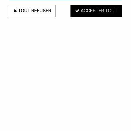
TOUT REFUSER
ACCEPTER TOUT
PAIEMENT SÉCURISÉ
EXPÉDITION 48H
Mastercard, Visa,
pour les produits
PayPal, Amex, Maetro
en stock
RETRAIT EN MAGASIN
Du mardi au samedi de 10H à 19H
ROUEN 76000
SERVICE CLIENTS
Contactez-nous au
02.35.71.73.02
OKXO
Notre société
Boutiques Okxo
Témoignages clients
FAQ