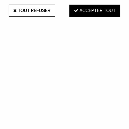
TOUT REFUSER
ACCEPTER TOUT
PAIEMENT SÉCURISÉ
EXPÉDITION 48H
Mastercard, Visa,
pour les produits
PayPal, Amex, Maetro
en stock
RETRAIT EN MAGASIN
Du mardi au samedi de 10H à 19H
ROUEN 76000
SERVICE CLIENTS
Contactez-nous au
02.35.71.73.02
OKXO
Notre société
Boutiques Okxo
Témoignages clients
FAQ