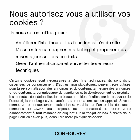
Nous autorisez-vous à utiliser vos
0
cookies ?
Ils nous seront utiles pour :
Accueil
>
Marque
>
MEAMEA
Améliorer l'interface et les fonctionnalités du site
Mesurer les campagnes marketing et proposer des
MEAMEA
mises à jour sur nos produits
Gérer l'authentification et surveiller les erreurs
techniques
Certains cookies sont nécessaires à des fins techniques, ils sont donc
dispensés de consentement. D'autres, non obligatoires, peuvent être utilisés
pour la personnalisation des annonces et du contenu, la mesure des annonces
TRIER & FILTRER
et du contenu, la connaissance de l'audience et le développement de produits,
les données de géolocalisation précises et l'identification par le balayage de
l'appareil, le stockage et/ou l'accès aux informations sur un appareil. Si vous
donnez votre consentement, celui-ci sera valable sur l’ensemble des sous-
domaines de OKXO. Vous disposez de la possibilité de retirer votre
Aucune correspondance trouvée
consentement à tout moment en cliquant sur le widget en bas à droite de la
page. Pour en savoir plus, consulter notre politique de cookie.
CONFIGURER