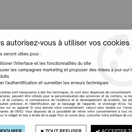
LUMINAIRES
JARDIN
MAISON
PROMO
NE
s autorisez-vous à utiliser vos cookies 
s seront utiles pour :
PLAN B
liorer l'interface et les fonctionnalités du site
urer les campagnes marketing et proposer des mises à jour sur 
duits
er l'authentification et surveiller les erreurs techniques
 cookies sont nécessaires à des fins techniques, ils sont donc dispensés de consentement. 
gatoires, peuvent être utilisés pour la personnalisation des annonces et du contenu, la m
 et du contenu, la connaissance de l'audience et le développement de produits, les d
isation précises et l'identification par le balayage de l'appareil, le stockage et/ou l'
ions sur un appareil. Si vous donnez votre consentement, celui-ci sera valable sur l’ens
aines de OKXO. Vous disposez de la possibilité de retirer votre consentement à tout 
sur le widget en bas à droite de la page. Pour en savoir plus, consulter notre politique de coo
FIGURER
TOUT REFUSER
ACCEPTER T