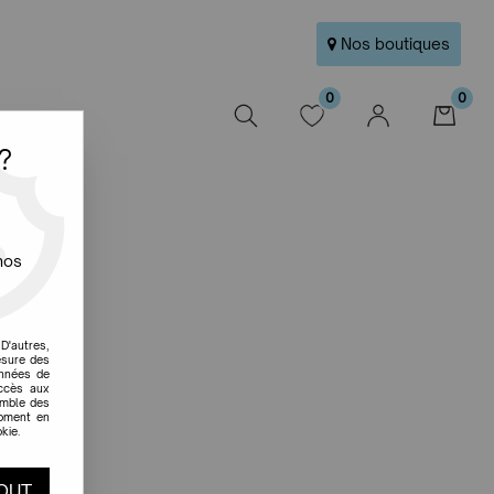
Nos boutiques
0
0
W
?
nos
D'autres,
esure des
onnées de
accès aux
emble des
moment en
kie.
OUT