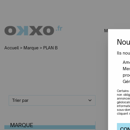
MOBILIER
Nou
Accueil
>
Marque
>
PLAN B
Ils nou
Amé
Mes
pro
Gér
Certains
non obli
annonces
Trier par
géolocal
informat
sous-dom
cliquant 
MARQUE
CON