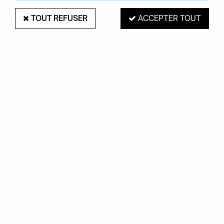
TOUT REFUSER
ACCEPTER TOUT
PAIEMENT SÉCURISÉ
EXPÉDITION 48H
Mastercard, Visa,
pour les produits
PayPal, Amex, Maetro
en stock
RETRAIT EN MAGASIN
Du mardi au samedi de 10H à 19H
ROUEN 76000
SERVICE CLIENTS
Contactez-nous au
02.35.71.73.02
OKXO
Notre société
Boutiques Okxo
Témoignages clients
FAQ