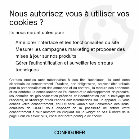
Nous autorisez-vous à utiliser vos
0
cookies ?
Ils nous seront utiles pour :
Accueil
>
Marque
>
SUN & VELA
Améliorer l'interface et les fonctionnalités du site
Mesurer les campagnes marketing et proposer des
SUN & VELA
mises à jour sur nos produits
Gérer l'authentification et surveiller les erreurs
techniques
Certains cookies sont nécessaires à des fins techniques, ils sont donc
dispensés de consentement. D'autres, non obligatoires, peuvent être utilisés
pour la personnalisation des annonces et du contenu, la mesure des annonces
TRIER & FILTRER
et du contenu, la connaissance de l'audience et le développement de produits,
les données de géolocalisation précises et l'identification par le balayage de
l'appareil, le stockage et/ou l'accès aux informations sur un appareil. Si vous
donnez votre consentement, celui-ci sera valable sur l’ensemble des sous-
domaines de OKXO. Vous disposez de la possibilité de retirer votre
Aucune correspondance trouvée
consentement à tout moment en cliquant sur le widget en bas à droite de la
page. Pour en savoir plus, consulter notre politique de cookie.
CONFIGURER