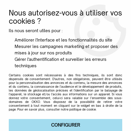
Nous autorisez-vous à utiliser vos
0
cookies ?
Ils nous seront utiles pour :
Accueil
>
Marque
>
SUZANNE RIPPE
Améliorer l'interface et les fonctionnalités du site
Mesurer les campagnes marketing et proposer des
SUZANNE RIPPE
mises à jour sur nos produits
Gérer l'authentification et surveiller les erreurs
techniques
Certains cookies sont nécessaires à des fins techniques, ils sont donc
dispensés de consentement. D'autres, non obligatoires, peuvent être utilisés
pour la personnalisation des annonces et du contenu, la mesure des annonces
TRIER & FILTRER
et du contenu, la connaissance de l'audience et le développement de produits,
les données de géolocalisation précises et l'identification par le balayage de
l'appareil, le stockage et/ou l'accès aux informations sur un appareil. Si vous
donnez votre consentement, celui-ci sera valable sur l’ensemble des sous-
domaines de OKXO. Vous disposez de la possibilité de retirer votre
Aucune correspondance trouvée
consentement à tout moment en cliquant sur le widget en bas à droite de la
page. Pour en savoir plus, consulter notre politique de cookie.
CONFIGURER