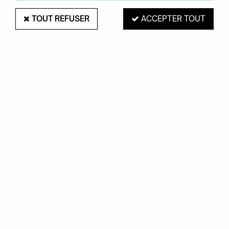
TOUT REFUSER
ACCEPTER TOUT
PAIEMENT SÉCURISÉ
EXPÉDITION 48H
Mastercard, Visa,
pour les produits
PayPal, Amex, Maetro
en stock
RETRAIT EN MAGASIN
Du mardi au samedi de 10H à 19H
ROUEN 76000
SERVICE CLIENTS
Contactez-nous au
02.35.71.73.02
OKXO
Notre société
Boutiques Okxo
Témoignages clients
FAQ