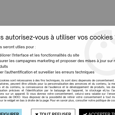
LUMINAIRES
JARDIN
MAISON
PROMO
NE
s autorisez-vous à utiliser vos cookies 
s seront utiles pour :
Bureau a clapet Tolix
liorer l'interface et les fonctionnalités du site
urer les campagnes marketing et proposer des mises à jour sur 
duits
er l'authentification et surveiller les erreurs techniques
 cookies sont nécessaires à des fins techniques, ils sont donc dispensés de consentement. 
gatoires, peuvent être utilisés pour la personnalisation des annonces et du contenu, la m
 et du contenu, la connaissance de l'audience et le développement de produits, les d
isation précises et l'identification par le balayage de l'appareil, le stockage et/ou l'
ions sur un appareil. Si vous donnez votre consentement, celui-ci sera valable sur l’ens
aines de OKXO. Vous disposez de la possibilité de retirer votre consentement à tout 
sur le widget en bas à droite de la page. Pour en savoir plus, consulter notre politique de coo
FIGURER
TOUT REFUSER
ACCEPTER T