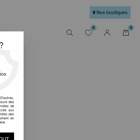
Nos boutiques
0
0
W
?
nos
D'autres,
esure des
onnées de
accès aux
emble des
moment en
kie.
OUT