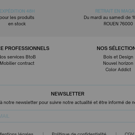
EXPÉDITION 48H
RETRAIT EN MAGA
pour les produits
Du mardi au samedi de 1
en stock
ROUEN 76000
E PROFESSIONNELS
NOS SÉLECTIO
Nos services BtoB
Bois et Design
Mobilier contract
Nouvel horizon
Color Addict
NEWSLETTER
 à notre newsletter pour suivre notre actualité et être informé de 
Mentions légales
Politique de confidentialité
CGV
|
|