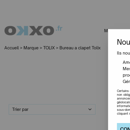
MOBILIER
Nou
Accueil
>
Marque
>
TOLIX
>
Bureau a clapet Tolix
Ils nou
Amé
Mes
pro
Gér
Certains
non obli
annonces
géolocal
informat
Trier par
sous-dom
cliquant 
CON