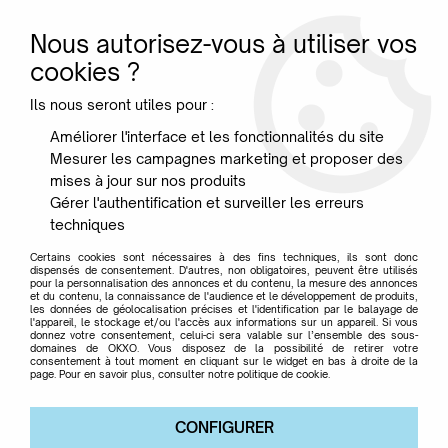
Nous autorisez-vous à utiliser vos
0
cookies ?
Ils nous seront utiles pour :
Accueil
>
Marque
>
TOLIX
>
Vestiaires bas Tolix
Améliorer l'interface et les fonctionnalités du site
Mesurer les campagnes marketing et proposer des
Vestiaires bas Tolix
mises à jour sur nos produits
Gérer l'authentification et surveiller les erreurs
techniques
Certains cookies sont nécessaires à des fins techniques, ils sont donc
dispensés de consentement. D'autres, non obligatoires, peuvent être utilisés
pour la personnalisation des annonces et du contenu, la mesure des annonces
et du contenu, la connaissance de l'audience et le développement de produits,
les données de géolocalisation précises et l'identification par le balayage de
l'appareil, le stockage et/ou l'accès aux informations sur un appareil. Si vous
donnez votre consentement, celui-ci sera valable sur l’ensemble des sous-
TRIER & FILTRER
domaines de OKXO. Vous disposez de la possibilité de retirer votre
consentement à tout moment en cliquant sur le widget en bas à droite de la
page. Pour en savoir plus, consulter notre politique de cookie.
Aucune correspondance trouvée
CONFIGURER