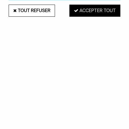
TOUT REFUSER
ACCEPTER TOUT
PAIEMENT SÉCURISÉ
EXPÉDITION 48H
Mastercard, Visa,
pour les produits
PayPal, Amex, Maetro
en stock
RETRAIT EN MAGASIN
Du mardi au samedi de 10H à 19H
ROUEN 76000
SERVICE CLIENTS
Contactez-nous au
02.35.71.73.02
OKXO
Notre société
Boutiques Okxo