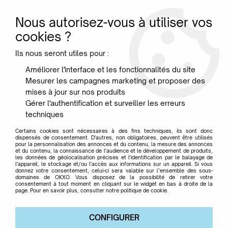
Nous autorisez-vous à utiliser vos
0
cookies ?
Ils nous seront utiles pour :
Accueil
>
Marque
>
TOMBÉES DES NUES
Améliorer l'interface et les fonctionnalités du site
Mesurer les campagnes marketing et proposer des
TOMBÉES DES NUES
mises à jour sur nos produits
Gérer l'authentification et surveiller les erreurs
techniques
Certains cookies sont nécessaires à des fins techniques, ils sont donc
dispensés de consentement. D'autres, non obligatoires, peuvent être utilisés
pour la personnalisation des annonces et du contenu, la mesure des annonces
TRIER & FILTRER
et du contenu, la connaissance de l'audience et le développement de produits,
les données de géolocalisation précises et l'identification par le balayage de
l'appareil, le stockage et/ou l'accès aux informations sur un appareil. Si vous
donnez votre consentement, celui-ci sera valable sur l’ensemble des sous-
domaines de OKXO. Vous disposez de la possibilité de retirer votre
Aucune correspondance trouvée
consentement à tout moment en cliquant sur le widget en bas à droite de la
page. Pour en savoir plus, consulter notre politique de cookie.
CONFIGURER