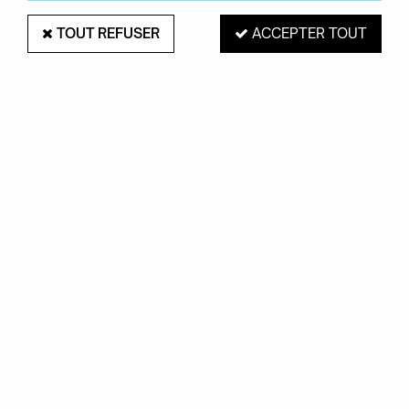
TOUT REFUSER
ACCEPTER TOUT
PAIEMENT SÉCURISÉ
EXPÉDITION 48H
Mastercard, Visa,
pour les produits
PayPal, Amex, Maetro
en stock
RETRAIT EN MAGASIN
Du mardi au samedi de 10H à 19H
ROUEN 76000
SERVICE CLIENTS
Contactez-nous au
02.35.71.73.02
OKXO
Notre société
Boutiques Okxo
Témoignages clients
FAQ