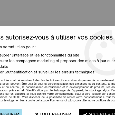
LUMINAIRES
JARDIN
MAISON
PROMO
NE
s autorisez-vous à utiliser vos cookies 
s seront utiles pour :
VIRAGES
liorer l'interface et les fonctionnalités du site
urer les campagnes marketing et proposer des mises à jour sur 
duits
er l'authentification et surveiller les erreurs techniques
 cookies sont nécessaires à des fins techniques, ils sont donc dispensés de consentement. 
gatoires, peuvent être utilisés pour la personnalisation des annonces et du contenu, la m
 et du contenu, la connaissance de l'audience et le développement de produits, les d
isation précises et l'identification par le balayage de l'appareil, le stockage et/ou l'
ions sur un appareil. Si vous donnez votre consentement, celui-ci sera valable sur l’ens
aines de OKXO. Vous disposez de la possibilité de retirer votre consentement à tout 
sur le widget en bas à droite de la page. Pour en savoir plus, consulter notre politique de coo
FIGURER
TOUT REFUSER
ACCEPTER T