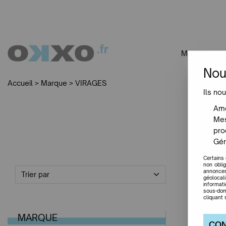
MOBILIER
Nou
Accueil
>
Marque
>
VIRAGES
Ils nou
Amé
Mes
pro
Gér
Certains
non obli
annonces
Trier par
géolocal
informat
sous-dom
cliquant 
MARQUE
CON