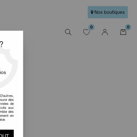
Nos boutiques
0
0
W
?
nos
D'autres,
esure des
onnées de
accès aux
emble des
moment en
kie.
OUT