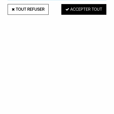
TOUT REFUSER
ACCEPTER TOUT
PAIEMENT SÉCURISÉ
EXPÉDITION 48H
Mastercard, Visa,
pour les produits
PayPal, Amex, Maetro
en stock
RETRAIT EN MAGASIN
Du mardi au samedi de 10H à 19H
ROUEN 76000
SERVICE CLIENTS
Contactez-nous au
02.35.71.73.02
OKXO
Notre société
Boutiques Okxo
Témoignages clients
FAQ