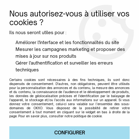
Nous autorisez-vous à utiliser vos
0
cookies ?
Ils nous seront utiles pour :
Accueil
>
Marque
>
YES STUDIO
Améliorer l'interface et les fonctionnalités du site
Mesurer les campagnes marketing et proposer des
YES STUDIO
mises à jour sur nos produits
Gérer l'authentification et surveiller les erreurs
techniques
Certains cookies sont nécessaires à des fins techniques, ils sont donc
dispensés de consentement. D'autres, non obligatoires, peuvent être utilisés
pour la personnalisation des annonces et du contenu, la mesure des annonces
TRIER & FILTRER
et du contenu, la connaissance de l'audience et le développement de produits,
les données de géolocalisation précises et l'identification par le balayage de
l'appareil, le stockage et/ou l'accès aux informations sur un appareil. Si vous
donnez votre consentement, celui-ci sera valable sur l’ensemble des sous-
domaines de OKXO. Vous disposez de la possibilité de retirer votre
Aucune correspondance trouvée
consentement à tout moment en cliquant sur le widget en bas à droite de la
page. Pour en savoir plus, consulter notre politique de cookie.
CONFIGURER